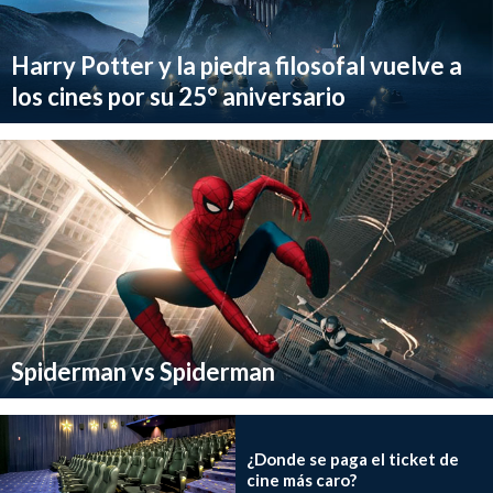
Harry Potter y la piedra filosofal vuelve a
los cines por su 25° aniversario
Spiderman vs Spiderman
¿Donde se paga el ticket de
cine más caro?