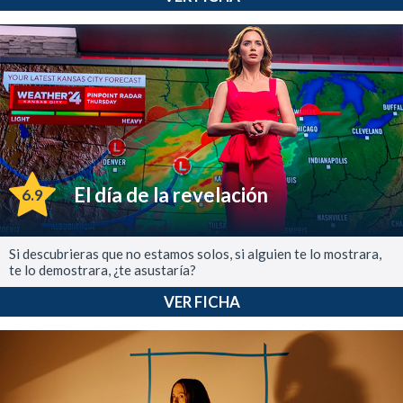
El día de la revelación
6.9
Si descubrieras que no estamos solos, si alguien te lo mostrara,
te lo demostrara, ¿te asustaría?
VER FICHA