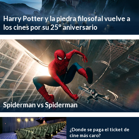
Harry Potter y la piedra filosofal vuelve a
los cines por su 25° aniversario
Spiderman vs Spiderman
¿Donde se paga el ticket de
cine más caro?