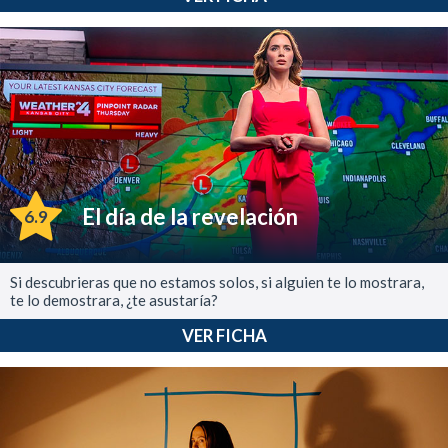
El día de la revelación
6.9
Si descubrieras que no estamos solos, si alguien te lo mostrara,
te lo demostrara, ¿te asustaría?
VER FICHA