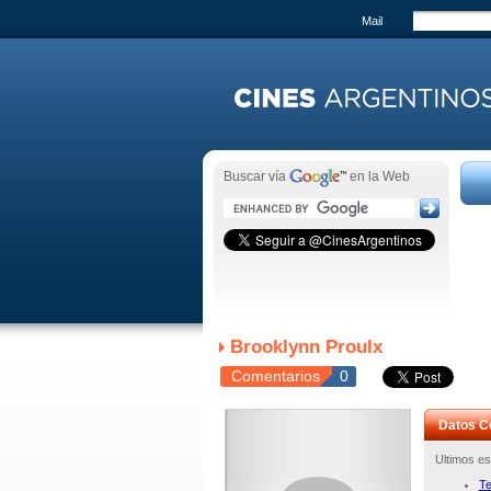
Mail
Buscar vía
en la Web
Brooklynn Proulx
Comentarios
0
Datos C
Ultimos es
Te