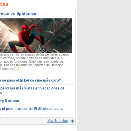
cias
rman vs Spiderman
icado ver los arranques de las películas cuando
re estreno, porque a veces es todo un día, a
on pocas funciones. Entonces eso puede ser
o. Por eso mirando los reportes de Ultracine
[...]
 separar
 se paga el ticket de cine más caro?
 películas más vistas en vacaciones de
o
ory 5 arrasó
ó el primer trailer de El diablo viste a la
2
Más Noticias