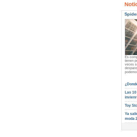
Noti
Spide
Es compl
tienen p
veces s
desparej
podemos
¿Donde
Las 10
invienr
Toy St
Ya sali
moda 