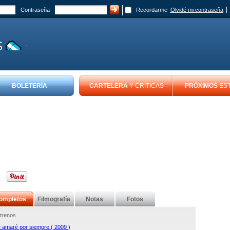
Contraseña
Recordarme
Olvidé mi contraseña
BOLETERÍA
CARTELERA
Y CRÍTICAS
PRÓXIMOS
ES
ompletos
Filmografía
Notas
Fotos
trenos
 amaré por siempre ( 2009 )