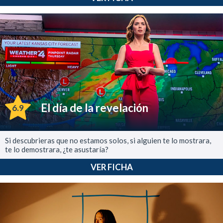
El día de la revelación
6.9
Si descubrieras que no estamos solos, si alguien te lo mostrara,
te lo demostrara, ¿te asustaría?
VER FICHA