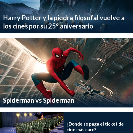
Harry Potter y la piedra filosofal vuelve a
los cines por su 25° aniversario
Spiderman vs Spiderman
¿Donde se paga el ticket de
cine más caro?