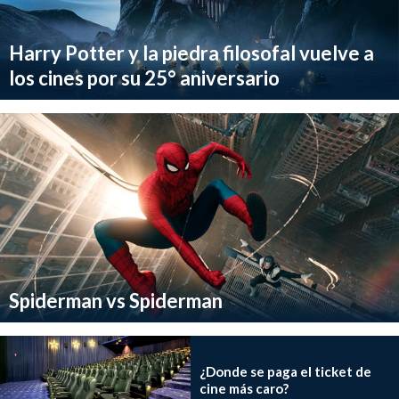
Harry Potter y la piedra filosofal vuelve a
los cines por su 25° aniversario
Spiderman vs Spiderman
¿Donde se paga el ticket de
cine más caro?