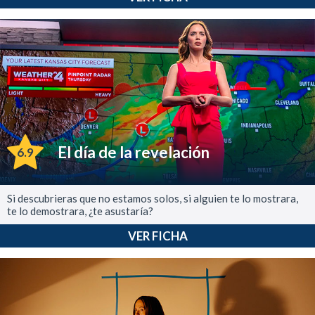
El día de la revelación
6.9
Si descubrieras que no estamos solos, si alguien te lo mostrara,
te lo demostrara, ¿te asustaría?
VER FICHA