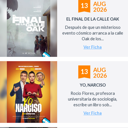
AUG
13
2026
EL FINAL DE LA CALLE OAK
Después de que un misterioso
evento cósmico arranca a la calle
Oak de los...
Ver Ficha
AUG
13
2026
YO, NARCISO
Rocío Flores, profesora
universitaria de sociología,
escribe un libro sob...
Ver Ficha