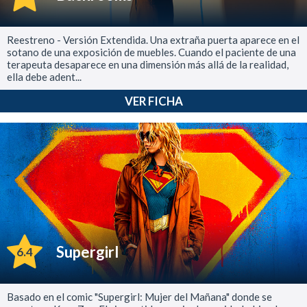
Reestreno - Versión Extendida. Una extraña puerta aparece en el
sotano de una exposición de muebles. Cuando el paciente de una
terapeuta desaparece en una dimensión más allá de la realidad,
ella debe adent...
VER FICHA
Supergirl
6.4
Basado en el comic "Supergirl: Mujer del Mañana" donde se