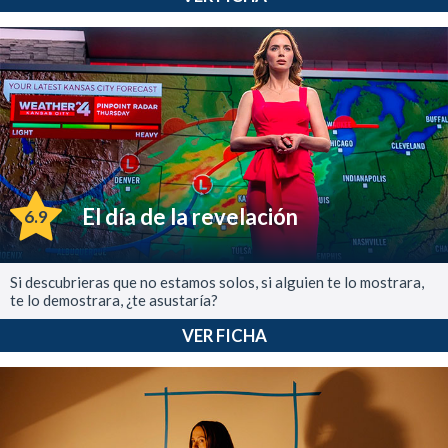
El día de la revelación
6.9
Si descubrieras que no estamos solos, si alguien te lo mostrara,
te lo demostrara, ¿te asustaría?
VER FICHA