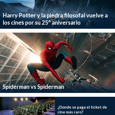
Harry Potter y la piedra filosofal vuelve a
los cines por su 25° aniversario
Spiderman vs Spiderman
¿Donde se paga el ticket de
cine más caro?