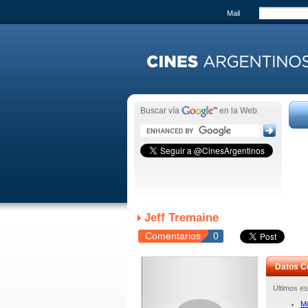
Mail
Buscar vía
en la Web
Jeff Tremaine
Comentarios
0
Datos C
Ultimos es
Mö