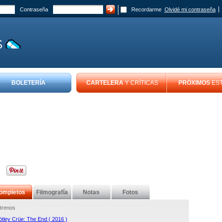
Contraseña
Recordarme
Olvidé mi contraseña
BOLETERÍA
CARTELERA
Y CRÍTICAS
PRÓXIMOS
ES
ompletos
Filmografía
Notas
Fotos
trenos
tley Crüe: The End ( 2016 )