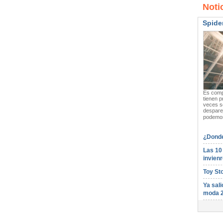
Noti
Spide
Es compl
tienen p
veces s
desparej
podemos
¿Donde
Las 10
invienr
Toy St
Ya sali
moda 