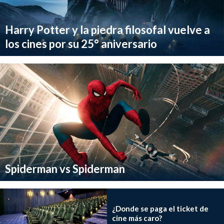
Harry Potter y la piedra filosofal vuelve a
los cines por su 25° aniversario
Spiderman vs Spiderman
¿Donde se paga el ticket de
cine más caro?