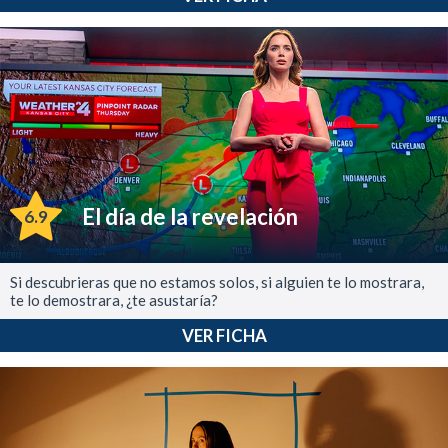
El día de la revelación
6.9
Si descubrieras que no estamos solos, si alguien te lo mostrara,
te lo demostrara, ¿te asustaría?
VER FICHA