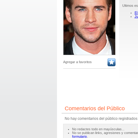
Ultimos es
El
Ju
Agregar a favoritos
Comentarios del Público
No hay comentarios del público registrados
No redactes todo en mayúsculas...
No se publican links, agresiones y comentar
formulario
.