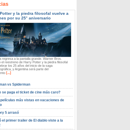
cias
Potter y la piedra filosofal vuelve a
nes por su 25° aniversario
 regresa a la pantalla grande. Warner Bros.
 el reestreno de Harry Potter y la piedra filosofal
ebrar los 25 años del inicio de la saga
gráfica, y Argentina será parte del
[...]
ento
man vs Spiderman
 se paga el ticket de cine más caro?
 películas más vistas en vacaciones de
o
ory 5 arrasó
ó el primer trailer de El diablo viste a la
2