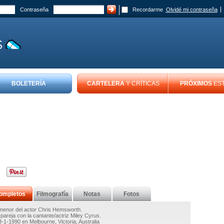
Contraseña
Recordarme
Olvidé mi contraseña
BOLETERÍA
CARTELERA
Y CRÍTICAS
PRÓXIMOS
ES
ompletos
Filmografía
Notas
Fotos
enor del actor Chris Hemsworth.
pareja con la cantante/actriz Miley Cyrus.
3-1-1990 en Melbourne, Victoria, Australia