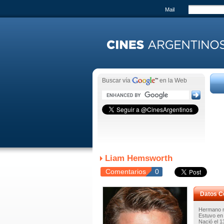
Mail
Buscar vía
en la Web
Liam Hemsworth
Comentarios
0
Datos C
Hermano m
Estuvo en 
Nació el 1