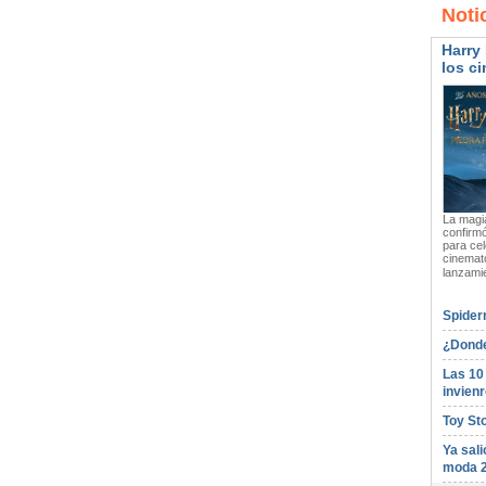
Noti
Harry 
los ci
La magia
confirmó
para cel
cinemato
lanzami
Spider
¿Donde
Las 10
invienr
Toy St
Ya sali
moda 