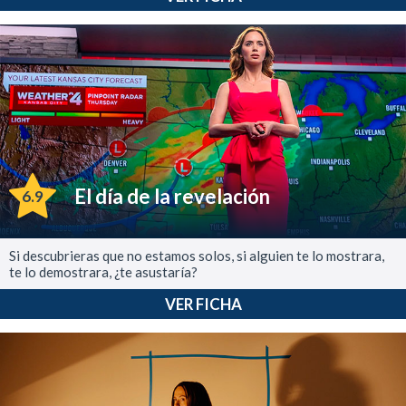
El día de la revelación
6.9
Si descubrieras que no estamos solos, si alguien te lo mostrara,
te lo demostrara, ¿te asustaría?
VER FICHA