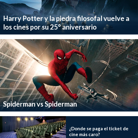
Harry Potter y la piedra filosofal vuelve a
los cines por su 25° aniversario
Spiderman vs Spiderman
¿Donde se paga el ticket de
cine más caro?