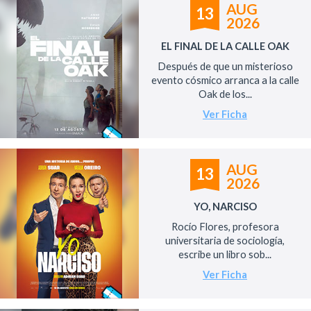
AUG
13
2026
EL FINAL DE LA CALLE OAK
Después de que un misterioso
evento cósmico arranca a la calle
Oak de los...
Ver Ficha
AUG
13
2026
YO, NARCISO
Rocío Flores, profesora
universitaria de sociología,
escribe un libro sob...
Ver Ficha