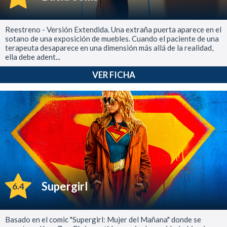
Reestreno - Versión Extendida. Una extraña puerta aparece en el
sotano de una exposición de muebles. Cuando el paciente de una
terapeuta desaparece en una dimensión más allá de la realidad,
ella debe adent...
VER FICHA
Supergirl
6.4
Basado en el comic "Supergirl: Mujer del Mañana" donde se