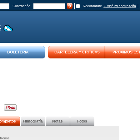
Contraseña
Recordarme
Olvidé mi contraseña
BOLETERÍA
CARTELERA
Y CRÍTICAS
PRÓXIMOS
ES
ompletos
Filmografía
Notas
Fotos
trenos