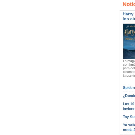
Noti
Harry 
los ci
La magia
confirmó
para cel
cinemato
lanzami
Spider
¿Donde
Las 10
invienr
Toy St
Ya sali
moda 