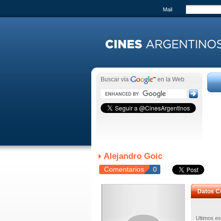
Mail
Buscar vía
en la Web
Alejandro Goic
Comentarios
0
Datos C
Ultimos es