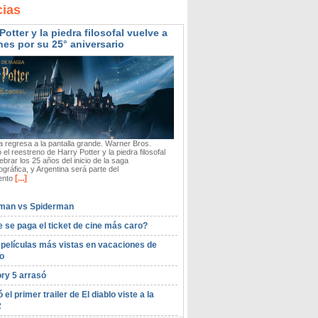
cias
Potter y la piedra filosofal vuelve a
nes por su 25° aniversario
 regresa a la pantalla grande. Warner Bros.
 el reestreno de Harry Potter y la piedra filosofal
ebrar los 25 años del inicio de la saga
gráfica, y Argentina será parte del
[...]
ento
man vs Spiderman
 se paga el ticket de cine más caro?
 películas más vistas en vacaciones de
o
ory 5 arrasó
ó el primer trailer de El diablo viste a la
2