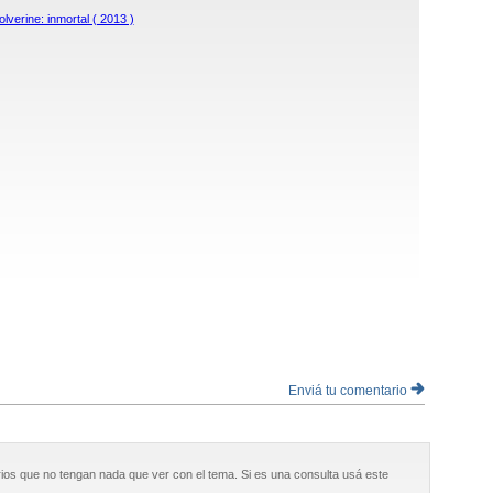
lverine: inmortal ( 2013 )
Enviá tu comentario
ios que no tengan nada que ver con el tema. Si es una consulta usá este