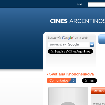
Mail
Buscar vía
en la Web
Svetlana Khodchenkova
Comentarios
0
Datos C
Ultimos es