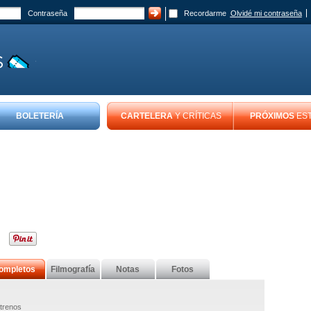
Contraseña
Recordarme
Olvidé mi contraseña
BOLETERÍA
CARTELERA
Y CRÍTICAS
PRÓXIMOS
ES
ompletos
Filmografía
Notas
Fotos
trenos