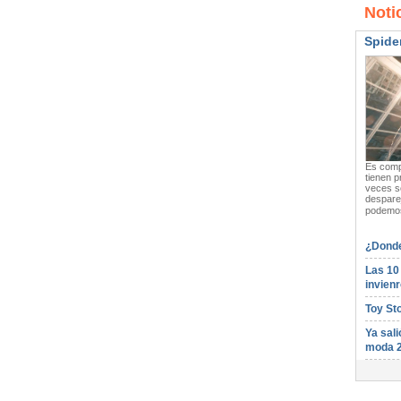
Noti
Spide
Es compl
tienen p
veces s
desparej
podemos
¿Donde
Las 10
invienr
Toy St
Ya sali
moda 