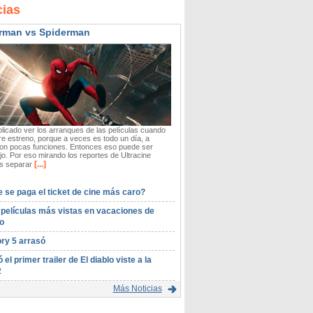
cias
rman vs Spiderman
icado ver los arranques de las películas cuando
re estreno, porque a veces es todo un día, a
on pocas funciones. Entonces eso puede ser
o. Por eso mirando los reportes de Ultracine
[...]
 separar
 se paga el ticket de cine más caro?
 películas más vistas en vacaciones de
o
ory 5 arrasó
ó el primer trailer de El diablo viste a la
2
Más Noticias