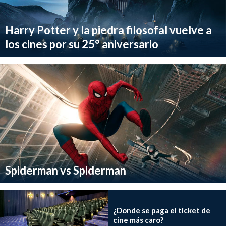
Harry Potter y la piedra filosofal vuelve a
los cines por su 25° aniversario
Spiderman vs Spiderman
¿Donde se paga el ticket de
cine más caro?