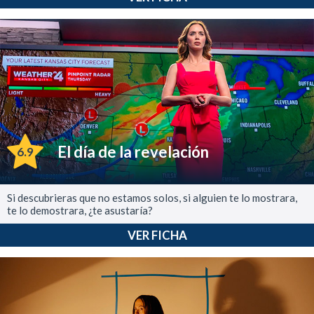
El día de la revelación
6.9
Si descubrieras que no estamos solos, si alguien te lo mostrara,
te lo demostrara, ¿te asustaría?
VER FICHA