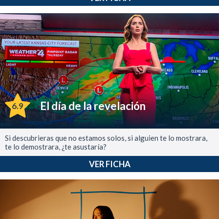
El día de la revelación
6.9
Si descubrieras que no estamos solos, si alguien te lo mostrara,
te lo demostrara, ¿te asustaría?
VER FICHA