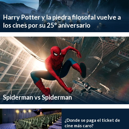
Harry Potter y la piedra filosofal vuelve a
los cines por su 25° aniversario
Spiderman vs Spiderman
¿Donde se paga el ticket de
cine más caro?