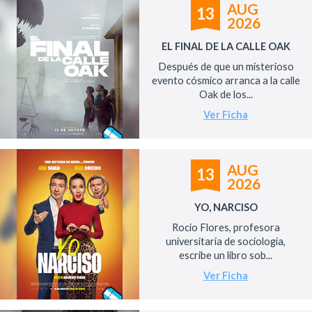
AUG
13
2026
EL FINAL DE LA CALLE OAK
Después de que un misterioso
evento cósmico arranca a la calle
Oak de los...
Ver Ficha
AUG
13
2026
YO, NARCISO
Rocío Flores, profesora
universitaria de sociología,
escribe un libro sob...
Ver Ficha