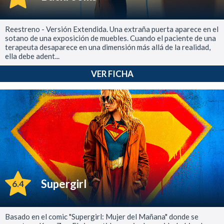
Reestreno - Versión Extendida. Una extraña puerta aparece en el
sotano de una exposición de muebles. Cuando el paciente de una
terapeuta desaparece en una dimensión más allá de la realidad,
ella debe adent...
VER FICHA
Supergirl
6.4
Basado en el comic "Supergirl: Mujer del Mañana" donde se