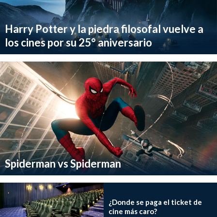
Harry Potter y la piedra filosofal vuelve a
los cines por su 25° aniversario
Spiderman vs Spiderman
¿Donde se paga el ticket de
cine más caro?