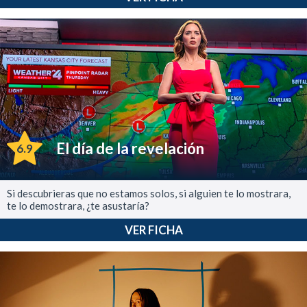
El día de la revelación
6.9
Si descubrieras que no estamos solos, si alguien te lo mostrara,
te lo demostrara, ¿te asustaría?
VER FICHA