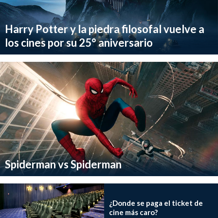
Harry Potter y la piedra filosofal vuelve a
los cines por su 25° aniversario
Spiderman vs Spiderman
¿Donde se paga el ticket de
cine más caro?