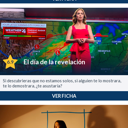
El día de la revelación
6.9
Si descubrieras que no estamos solos, si alguien te lo mostrara,
te lo demostrara, ¿te asustaría?
VER FICHA