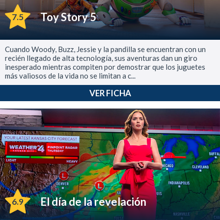
Toy Story 5
7.5
Cuando Woody, Buzz, Jessie y la pandilla se encuentran con un
recién llegado de alta tecnología, sus aventuras dan un giro
inesperado mientras compiten por demostrar que los juguetes
más valiosos de la vida no se limitan a c...
VER FICHA
El día de la revelación
6.9