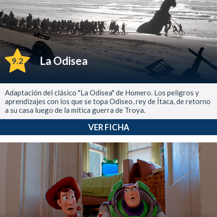
La Odisea
9.2
Adaptación del clásico "La Odisea" de Homero. Los peligros y
aprendizajes con los que se topa Odiseo, rey de Ítaca, de retorno
a su casa luego de la mítica guerra de Troya.
VER FICHA