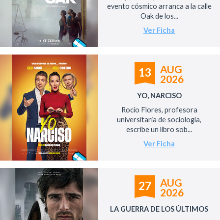
evento cósmico arranca a la calle
Oak de los...
Ver Ficha
AUG
13
2026
YO, NARCISO
Rocío Flores, profesora
universitaria de sociología,
escribe un libro sob...
Ver Ficha
AUG
27
2026
LA GUERRA DE LOS ÚLTIMOS