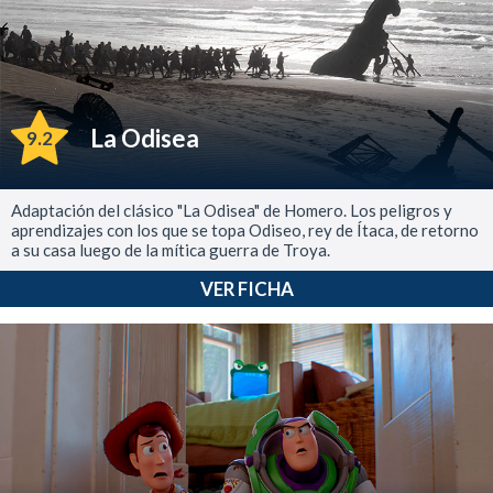
La Odisea
9.2
Adaptación del clásico "La Odisea" de Homero. Los peligros y
aprendizajes con los que se topa Odiseo, rey de Ítaca, de retorno
a su casa luego de la mítica guerra de Troya.
VER FICHA