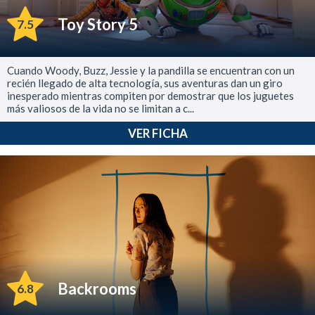
Toy Story 5
7.5
Cuando Woody, Buzz, Jessie y la pandilla se encuentran con un
recién llegado de alta tecnología, sus aventuras dan un giro
inesperado mientras compiten por demostrar que los juguetes
más valiosos de la vida no se limitan a c...
VER FICHA
Backrooms
6.8