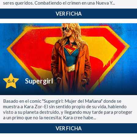
seres queridos. Combatiendo el crimen en una Nueva Y...
VER FICHA
Supergirl
6.4
Basado en el comic "Supergirl: Mujer del Mañana" donde se
muestra a Kara Zor-El sin sentido propio de su vida, habiendo
visto a su planeta destruido, y llegando muy tarde para proteger
a un primo que no la necesita; Kara cree habe...
VER FICHA