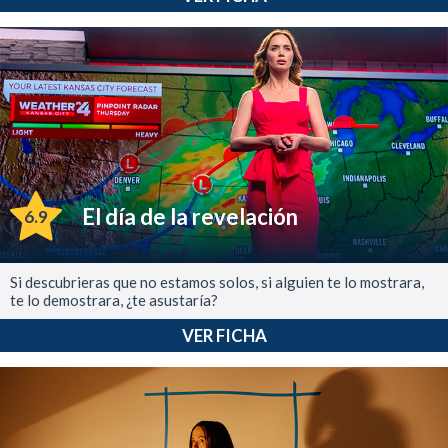
El día de la revelación
6.9
Si descubrieras que no estamos solos, si alguien te lo mostrara,
te lo demostrara, ¿te asustaría?
VER FICHA