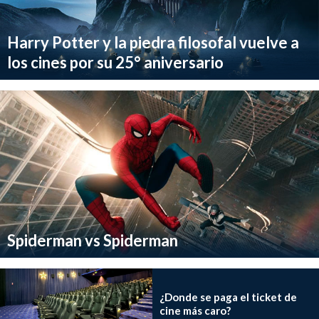
Harry Potter y la piedra filosofal vuelve a
los cines por su 25° aniversario
Spiderman vs Spiderman
¿Donde se paga el ticket de
cine más caro?