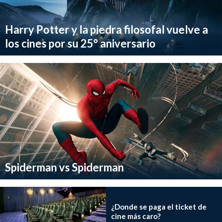
Harry Potter y la piedra filosofal vuelve a
los cines por su 25° aniversario
Spiderman vs Spiderman
¿Donde se paga el ticket de
cine más caro?