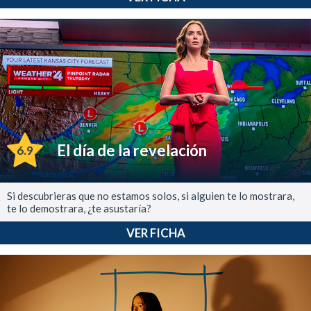
El día de la revelación
6.9
Si descubrieras que no estamos solos, si alguien te lo mostrara,
te lo demostrara, ¿te asustaría?
VER FICHA