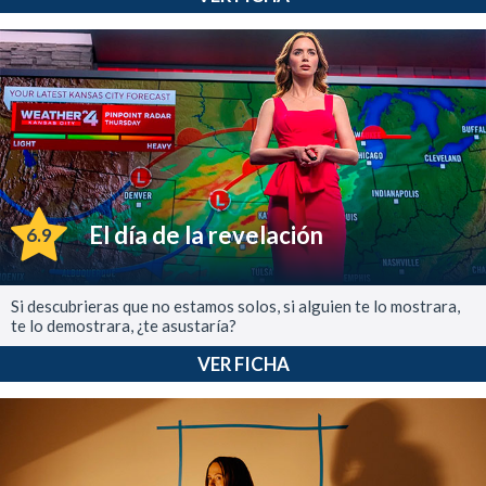
El día de la revelación
6.9
Si descubrieras que no estamos solos, si alguien te lo mostrara,
te lo demostrara, ¿te asustaría?
VER FICHA