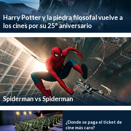
Harry Potter y la piedra filosofal vuelve a
los cines por su 25° aniversario
Spiderman vs Spiderman
¿Donde se paga el ticket de
cine más caro?