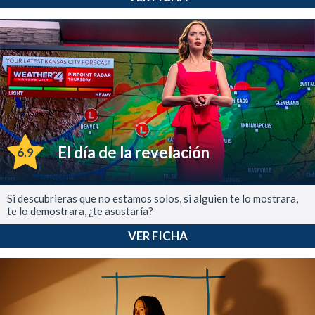
El día de la revelación
6.9
Si descubrieras que no estamos solos, si alguien te lo mostrara,
te lo demostrara, ¿te asustaría?
VER FICHA