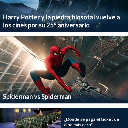
Harry Potter y la piedra filosofal vuelve a
los cines por su 25° aniversario
Spiderman vs Spiderman
¿Donde se paga el ticket de
cine más caro?