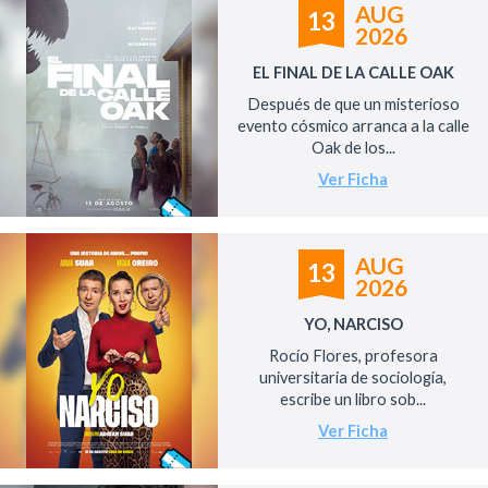
AUG
13
2026
EL FINAL DE LA CALLE OAK
Después de que un misterioso
evento cósmico arranca a la calle
Oak de los...
Ver Ficha
AUG
13
2026
YO, NARCISO
Rocío Flores, profesora
universitaria de sociología,
escribe un libro sob...
Ver Ficha