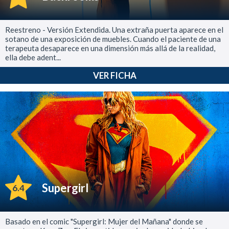
Reestreno - Versión Extendida. Una extraña puerta aparece en el
sotano de una exposición de muebles. Cuando el paciente de una
terapeuta desaparece en una dimensión más allá de la realidad,
ella debe adent...
VER FICHA
Supergirl
6.4
Basado en el comic "Supergirl: Mujer del Mañana" donde se