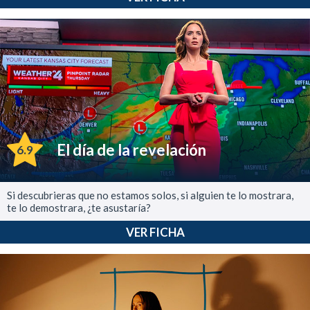
El día de la revelación
6.9
Si descubrieras que no estamos solos, si alguien te lo mostrara,
te lo demostrara, ¿te asustaría?
VER FICHA