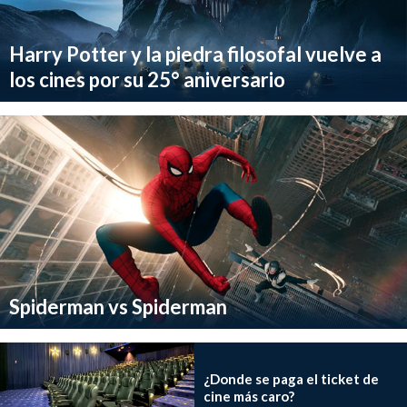
Harry Potter y la piedra filosofal vuelve a
los cines por su 25° aniversario
Spiderman vs Spiderman
¿Donde se paga el ticket de
cine más caro?