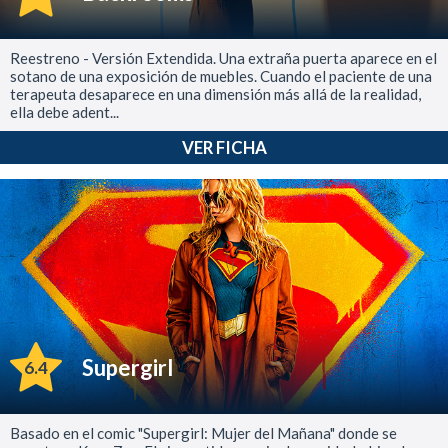
Reestreno - Versión Extendida. Una extraña puerta aparece en el
sotano de una exposición de muebles. Cuando el paciente de una
terapeuta desaparece en una dimensión más allá de la realidad,
ella debe adent...
VER FICHA
Supergirl
6.4
Basado en el comic "Supergirl: Mujer del Mañana" donde se