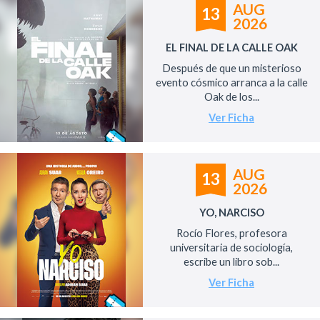
AUG
13
2026
EL FINAL DE LA CALLE OAK
Después de que un misterioso
evento cósmico arranca a la calle
Oak de los...
Ver Ficha
AUG
13
2026
YO, NARCISO
Rocío Flores, profesora
universitaria de sociología,
escribe un libro sob...
Ver Ficha