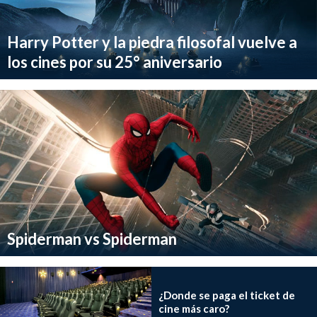
Harry Potter y la piedra filosofal vuelve a
los cines por su 25° aniversario
Spiderman vs Spiderman
¿Donde se paga el ticket de
cine más caro?