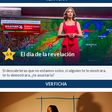
El día de la revelación
6.9
Si descubrieras que no estamos solos, si alguien te lo mostrara,
te lo demostrara, ¿te asustaría?
VER FICHA