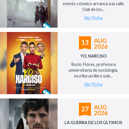
evento cósmico arranca a la calle
Oak de los...
Ver Ficha
AUG
13
2026
YO, NARCISO
Rocío Flores, profesora
universitaria de sociología,
escribe un libro sob...
Ver Ficha
AUG
27
2026
LA GUERRA DE LOS ÚLTIMOS