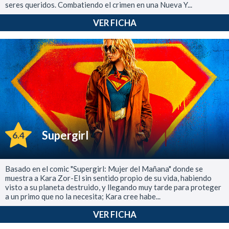
seres queridos. Combatiendo el crimen en una Nueva Y...
VER FICHA
Supergirl
6.4
Basado en el comic "Supergirl: Mujer del Mañana" donde se
muestra a Kara Zor-El sin sentido propio de su vida, habiendo
visto a su planeta destruido, y llegando muy tarde para proteger
a un primo que no la necesita; Kara cree habe...
VER FICHA