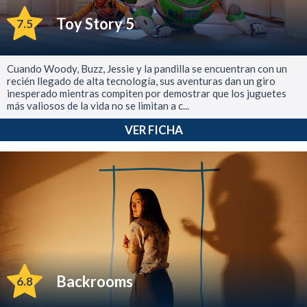
Toy Story 5
7.5
Cuando Woody, Buzz, Jessie y la pandilla se encuentran con un
recién llegado de alta tecnología, sus aventuras dan un giro
inesperado mientras compiten por demostrar que los juguetes
más valiosos de la vida no se limitan a c...
VER FICHA
Backrooms
6.8