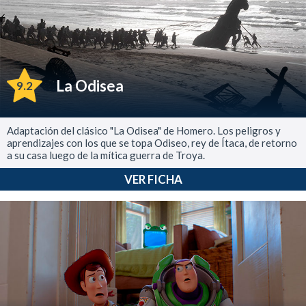
La Odisea
9.2
Adaptación del clásico "La Odisea" de Homero. Los peligros y
aprendizajes con los que se topa Odiseo, rey de Ítaca, de retorno
a su casa luego de la mítica guerra de Troya.
VER FICHA