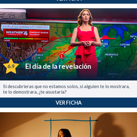
El día de la revelación
6.9
Si descubrieras que no estamos solos, si alguien te lo mostrara,
te lo demostrara, ¿te asustaría?
VER FICHA