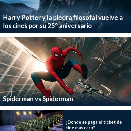
Harry Potter y la piedra filosofal vuelve a
los cines por su 25° aniversario
Spiderman vs Spiderman
¿Donde se paga el ticket de
cine más caro?