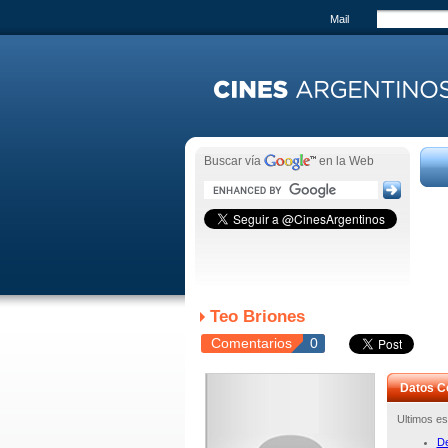
Mail
Buscar vía
en la Web
Teo Briones
Comentarios
0
Datos C
Ultimos es
De