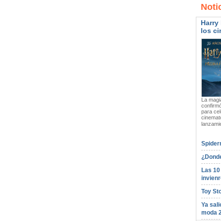
Noti
Harry 
los ci
La magia
confirmó
para cel
cinemato
lanzami
Spider
¿Donde
Las 10
invienr
Toy St
Ya sali
moda 