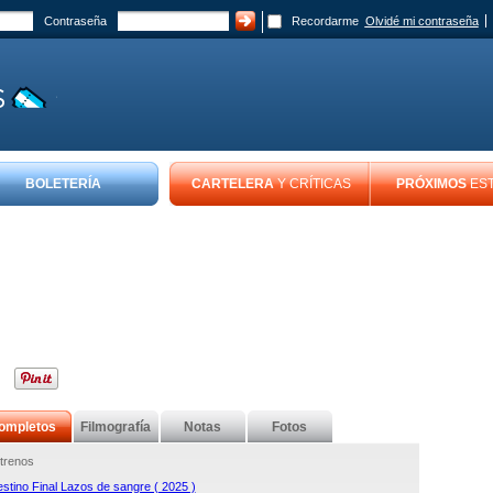
Contraseña
Recordarme
Olvidé mi contraseña
BOLETERÍA
CARTELERA
Y CRÍTICAS
PRÓXIMOS
ES
ompletos
Filmografía
Notas
Fotos
trenos
stino Final Lazos de sangre ( 2025 )