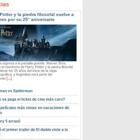
cias
Potter y la piedra filosofal vuelve a
nes por su 25° aniversario
 regresa a la pantalla grande. Warner Bros.
 el reestreno de Harry Potter y la piedra filosofal
ebrar los 25 años del inicio de la saga
gráfica, y Argentina será parte del
[...]
ento
man vs Spiderman
 se paga el ticket de cine más caro?
 películas más vistas en vacaciones de
o
ory 5 arrasó
ó el primer trailer de El diablo viste a la
2