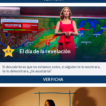
El día de la revelación
6.9
Si descubrieras que no estamos solos, si alguien te lo mostrara,
te lo demostrara, ¿te asustaría?
VER FICHA