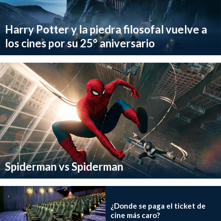
Harry Potter y la piedra filosofal vuelve a
los cines por su 25° aniversario
Spiderman vs Spiderman
¿Donde se paga el ticket de
cine más caro?