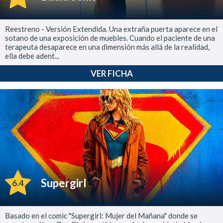
Reestreno - Versión Extendida. Una extraña puerta aparece en el
sotano de una exposición de muebles. Cuando el paciente de una
terapeuta desaparece en una dimensión más allá de la realidad,
ella debe adent...
VER FICHA
Supergirl
6.4
Basado en el comic "Supergirl: Mujer del Mañana" donde se