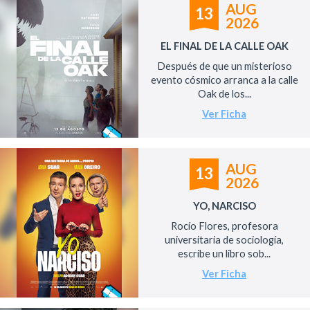
AUG
13
2026
EL FINAL DE LA CALLE OAK
Después de que un misterioso
evento cósmico arranca a la calle
Oak de los...
Ver Ficha
AUG
13
2026
YO, NARCISO
Rocío Flores, profesora
universitaria de sociología,
escribe un libro sob...
Ver Ficha