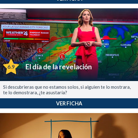
El día de la revelación
6.9
Si descubrieras que no estamos solos, si alguien te lo mostrara,
te lo demostrara, ¿te asustaría?
VER FICHA