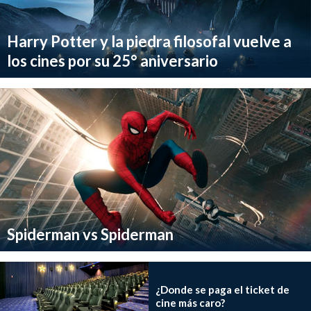
Harry Potter y la piedra filosofal vuelve a
los cines por su 25° aniversario
Spiderman vs Spiderman
¿Donde se paga el ticket de
cine más caro?