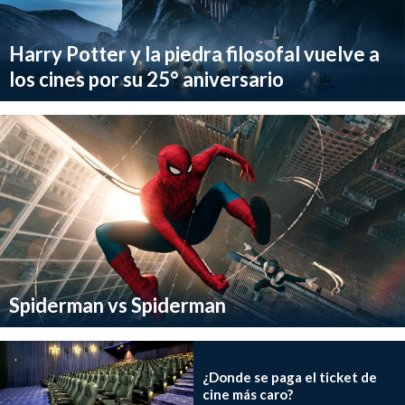
Harry Potter y la piedra filosofal vuelve a
los cines por su 25° aniversario
Spiderman vs Spiderman
¿Donde se paga el ticket de
cine más caro?