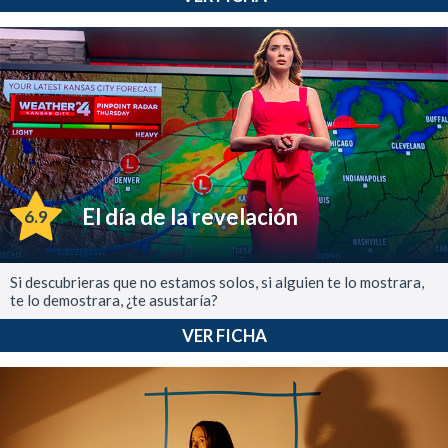
El día de la revelación
6.9
Si descubrieras que no estamos solos, si alguien te lo mostrara,
te lo demostrara, ¿te asustaría?
VER FICHA