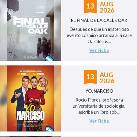
AUG
13
2026
EL FINAL DE LA CALLE OAK
Después de que un misterioso
evento cósmico arranca a la calle
Oak de los...
Ver Ficha
AUG
13
2026
YO, NARCISO
Rocío Flores, profesora
universitaria de sociología,
escribe un libro sob...
Ver Ficha