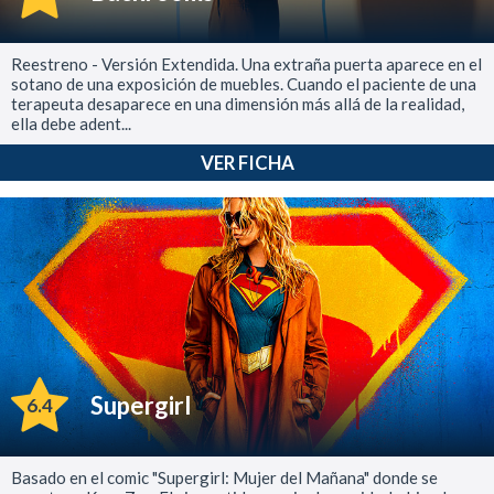
Reestreno - Versión Extendida. Una extraña puerta aparece en el
sotano de una exposición de muebles. Cuando el paciente de una
terapeuta desaparece en una dimensión más allá de la realidad,
ella debe adent...
VER FICHA
Supergirl
6.4
Basado en el comic "Supergirl: Mujer del Mañana" donde se