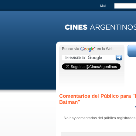
Mail
Buscar vía
en la Web
Comentarios del Público para "
Batman
"
No hay comentarios del público registrados