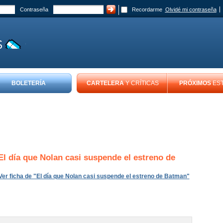
Contraseña
Recordarme
Olvidé mi contraseña
BOLETERÍA
CARTELERA
Y CRÍTICAS
PRÓXIMOS
ES
El día que Nolan casi suspende el estreno de
Ver ficha de "El día que Nolan casi suspende el estreno de Batman"