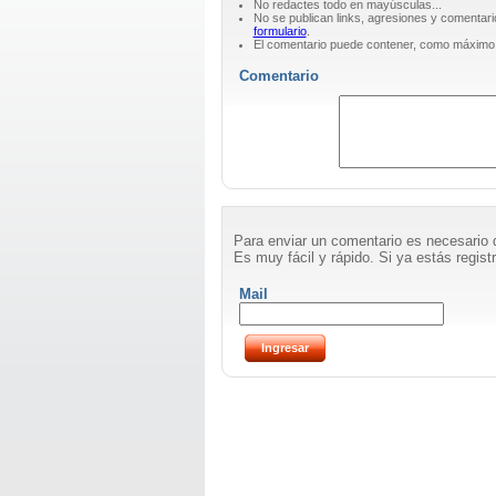
No redactes todo en mayúsculas...
No se publican links, agresiones y comentari
formulario
.
El comentario puede contener, como máximo
Comentario
Para enviar un comentario es necesario 
Es muy fácil y rápido. Si ya estás registr
Mail