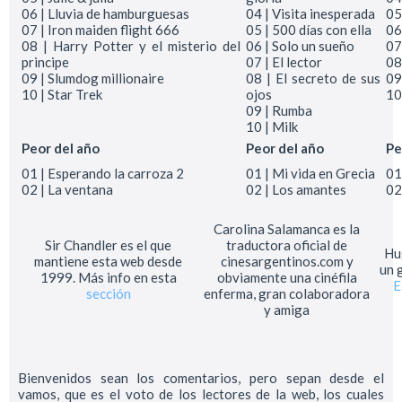
06 | Lluvia de hamburguesas
04 | Visita inesperada
05
07 | Iron maiden flight 666
05 | 500 días con ella
06
08 | Harry Potter y el misterio del
06 | Solo un sueño
07
principe
07 | El lector
08
09 | Slumdog millionaire
08 | El secreto de sus
09
10 | Star Trek
ojos
10
09 | Rumba
10 | Milk
Peor del año
Peor del año
Pe
01 | Esperando la carroza 2
01 | Mi vida en Grecia
01
02 | La ventana
02 | Los amantes
02
Carolina Salamanca es la
Sir Chandler es el que
traductora oficial de
Hug
mantiene esta web desde
cinesargentinos.com y
un 
1999. Más info en esta
obviamente una cinéfila
E
sección
enferma, gran colaboradora
y amiga
Bienvenidos sean los comentarios, pero sepan desde el
vamos, que es el voto de los lectores de la web, los cuales