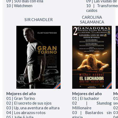
09 | 500 días con ella
09 | Las viudas de
10 | Watchmen
10 | Transforme
caídos
CAROLINA
SIR CHANDLER
SALAMANCA
Mejores del año
Mejores del año
Me
01 | Gran Torino
01 | El luchador
01
02 | El secreto de sus ojos
02 | Slumdog
se
03 | Up, una aventura de altura
Millionaire
02
04 | Los abrazos rotos
03 | Bastardos sin
03
05 | Julie & julia
gloria
04