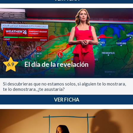
El día de la revelación
6.9
Si descubrieras que no estamos solos, si alguien te lo mostrara,
te lo demostrara, ¿te asustaría?
VER FICHA