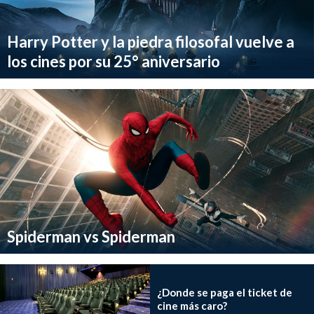
Harry Potter y la piedra filosofal vuelve a
los cines por su 25° aniversario
Spiderman vs Spiderman
¿Donde se paga el ticket de
cine más caro?