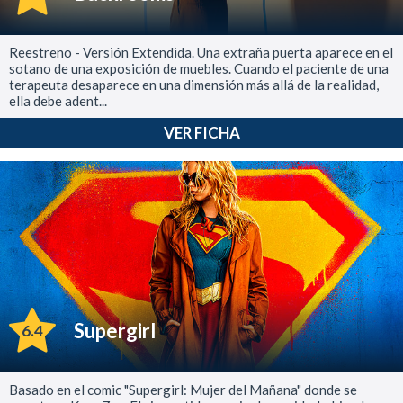
Reestreno - Versión Extendida. Una extraña puerta aparece en el
sotano de una exposición de muebles. Cuando el paciente de una
terapeuta desaparece en una dimensión más allá de la realidad,
ella debe adent...
VER FICHA
Supergirl
6.4
Basado en el comic "Supergirl: Mujer del Mañana" donde se