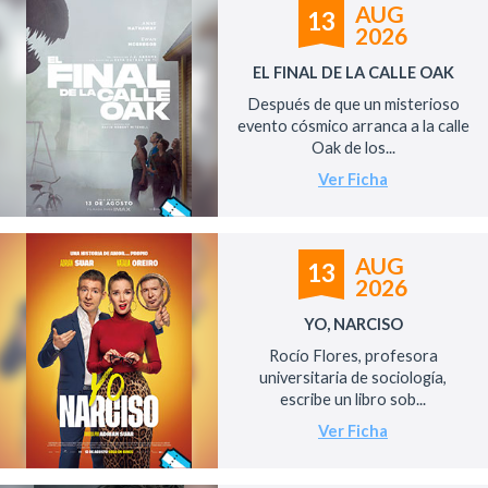
AUG
13
2026
EL FINAL DE LA CALLE OAK
Después de que un misterioso
evento cósmico arranca a la calle
Oak de los...
Ver Ficha
AUG
13
2026
YO, NARCISO
Rocío Flores, profesora
universitaria de sociología,
escribe un libro sob...
Ver Ficha