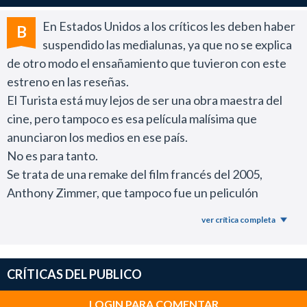
En Estados Unidos a los críticos les deben haber
B
suspendido las medialunas, ya que no se explica
de otro modo el ensañamiento que tuvieron con este
estreno en las reseñas.
El Turista está muy lejos de ser una obra maestra del
cine, pero tampoco es esa película malísima que
anunciaron los medios en ese país.
No es para tanto.
Se trata de una remake del film francés del 2005,
Anthony Zimmer, que tampoco fue un peliculón
memorable, pero era una propuesta entretenida con
ver crítica completa
Sophie Marceau e Yvan Attal (Munich).
Aquella producción se destacó por el trabajo de los
protagonistas y en la versión hollywoodense ocurre lo
CRÍTICAS DEL PUBLICO
mismo.
Si disfrutás de Johnny Depp en el cine la vas a pasar
LOGIN PARA COMENTAR