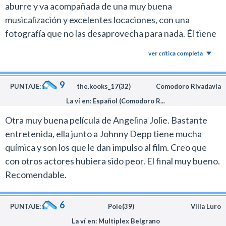
aburre y va acompañada de una muy buena
musicalización y excelentes locaciones, con una
fotografía que no las desaprovecha para nada. Él tiene
momentos muy simpáticos y ella no puede estar más
ver crítica completa
espléndida. Pero igual, le falta algo a la historia, ya que
tiene un buen elenco, incluido secundarios, bastante
9
desperciciado.
PUNTAJE:
the.kooks_17(32)
Comodoro Rivadavia
La ví en: Español (Comodoro R...
Otra muy buena película de Angelina Jolie. Bastante
entretenida, ella junto a Johnny Depp tiene mucha
química y son los que le dan impulso al film. Creo que
con otros actores hubiera sido peor. El final muy bueno.
Recomendable.
6
PUNTAJE:
Pole(39)
Villa Luro
La ví en: Multiplex Belgrano