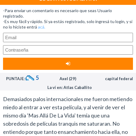
bien con esta película porque él está muy bien y la
-Para enviar un comentario es necesario que seas Usuario
trama ofrece un thriller con buenas dosis de humor.
registrado.
-Es muy fácil y rápido. Si ya estás registrado, solo ingresá tu login, y si
No es un film que requiera de un riguroso análisis
no lo hiciste entrá
acá.
intelectual.
La película presenta una historia de policías y ladrones
habilidosos, donde se destacan en roles secundarios
Paul Bettany y Timothy Dalton, principalmente, más
una pequeña participación de Rufus Sewell (Corazón
de caballero).
5
PUNTAJE:
Axel (29)
capital federal
El director del apellido largo, que es conveniente
La ví en: Atlas Caballito
limitarse a llamarlo por su nombre, Florian, hizo un gran
trabajo retratando bellísimos paisajes europeos,
Demasiados palos internacionales me fueron metiendo
especialmente en Venecia, que no deja de ser un
miedo al entrar a ver esta película, y al venir de ver el
personaje más en el film.
mismo día 'Mas Allá De La Vida' temía que una
El guión de Christopher McQuarrie (Los sospechosos
sobredosis de películas tranquis me saturaran. No
de siempre) juega claramente con una historia de
entiendo porque tanto ensanchamiento hacia ella, no