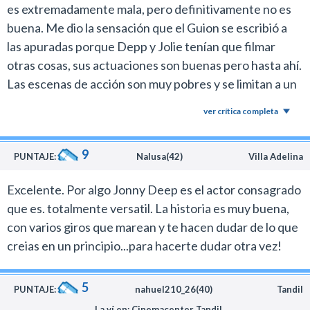
misterio que recuerda al clásico de Alfred Hitchcock, El
es extremadamente mala, pero definitivamente no es
hombre equivocado por el tema de las identidades
buena. Me dio la sensación que el Guion se escribió a
cambiadas, y la verdad que brinda un entretenimiento
las apuradas porque Depp y Jolie tenían que filmar
decente.
otras cosas, sus actuaciones son buenas pero hasta ahí.
Depp es el que tiene a cargo con su personaje el humor
Las escenas de acción son muy pobres y se limitan a un
en la trama y las mejores escenas de la película son
par de ellas, la trama quizás sobresalga de entre todos
ver crítica completa
todas las que aparece él, porque hizo a su personaje
los puntos pero es algo que termino siendo un
divertido con pequeños detalles, como el cigarrillo
intermedio entre una película de espías buenos y un
artificial.
9
Directo a DVD
PUNTAJE:
Nalusa(42)
Villa Adelina
Sam Worthington, quien iba a protagonizar esta
Excelente. Por algo Jonny Deep es el actor consagrado
película y terminó reemplazado por Johnny, creo que
que es. totalmente versatil. La historia es muy buena,
hubiera estado más complicado con este personaje. Al
con varios giros que marean y te hacen dudar de lo que
menos me parece que hubiera sido menos gracioso.
creias en un principio...para hacerte dudar otra vez!
El Turista se deja ver y está bien para entretenerse un
rato.
El que busque ir a verla como un drama profundo para
5
PUNTAJE:
nahuel210_26(40)
Tandil
reflexionar sobre la vida se equivocó de estreno.
La ví en: Cinemacenter Tandil