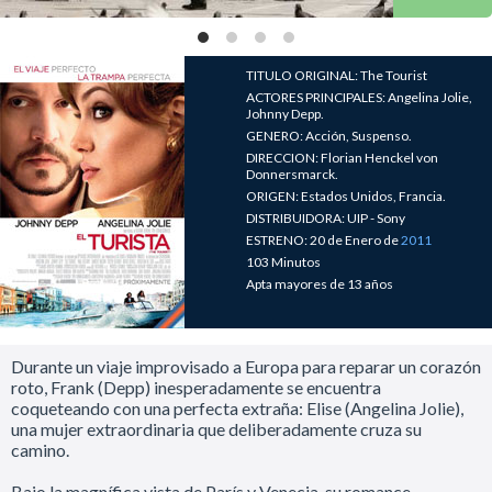
TITULO ORIGINAL: The Tourist
ACTORES PRINCIPALES: Angelina Jolie,
Johnny Depp.
GENERO: Acción, Suspenso.
DIRECCION: Florian Henckel von
Donnersmarck.
ORIGEN: Estados Unidos, Francia.
DISTRIBUIDORA: UIP - Sony
ESTRENO: 20 de Enero de
2011
103 Minutos
Apta mayores de 13 años
Durante un viaje improvisado a Europa para reparar un corazón
roto, Frank (Depp) inesperadamente se encuentra
coqueteando con una perfecta extraña: Elise (Angelina Jolie),
una mujer extraordinaria que deliberadamente cruza su
camino.
Bajo la magnífica vista de París y Venecia, su romance