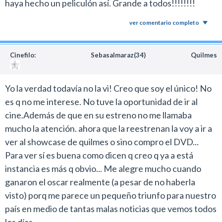
haya hecho un peliculón así. Grande a todos!!!!!!!!
ver comentario completo
Cinefilo:
Sebasalmaraz(34)
Quilmes
Yo la verdad todavía no la vi! Creo que soy el único! No
es q no me interese. No tuve la oportunidad de ir al
cine.Además de que en su estreno no me llamaba
mucho la atención. ahora que la reestrenan la voy a ir a
ver al showcase de quilmes o sino compro el DVD...
Para ver sí es buena como dicen q creo q ya a está
instancia es más q obvio... Me alegre mucho cuando
ganaron el oscar realmente (a pesar de no haberla
visto) porq me parece un pequeño triunfo para nuestro
país en medio de tantas malas noticias que vemos todos
los días...