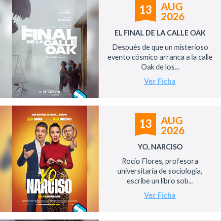
AUG
13
2026
EL FINAL DE LA CALLE OAK
Después de que un misterioso
evento cósmico arranca a la calle
Oak de los...
Ver Ficha
AUG
13
2026
YO, NARCISO
Rocío Flores, profesora
universitaria de sociología,
escribe un libro sob...
Ver Ficha