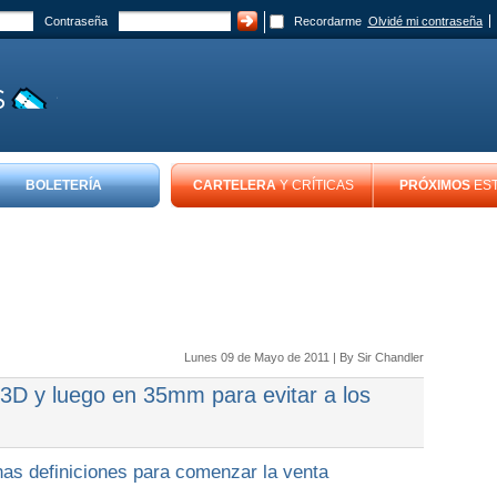
Contraseña
Recordarme
Olvidé mi contraseña
BOLETERÍA
CARTELERA
Y CRÍTICAS
PRÓXIMOS
ES
Lunes 09 de Mayo de 2011 | By
Sir Chandler
n 3D y luego en 35mm para evitar a los
as definiciones para comenzar la venta