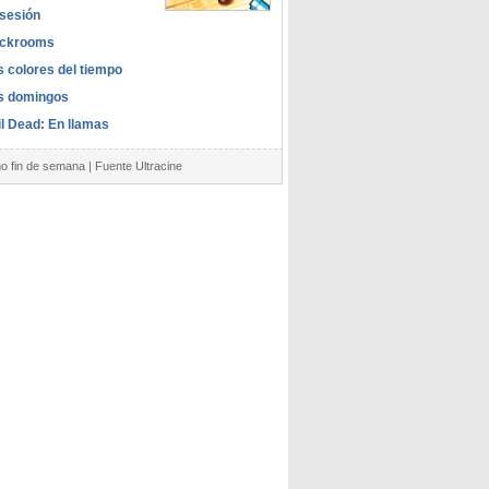
sesión
ckrooms
s colores del tiempo
s domingos
il Dead: En llamas
mo fin de semana | Fuente Ultracine