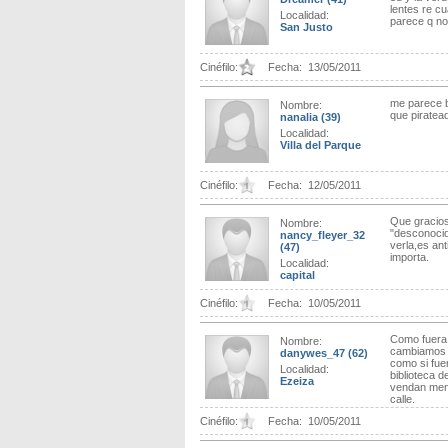
lentes re cu
Localidad:
parece q no 
San Justo
Cinéfilo:
Fecha:
13/05/2011
me parece ba
Nombre:
que piratea
nanalia
(39)
Localidad:
Villa del Parque
Cinéfilo:
Fecha:
12/05/2011
Que gracioso
Nombre:
"desconocid
nancy_fleyer_32
verla,es ant
(47)
importa.
Localidad:
capital
Cinéfilo:
Fecha:
10/05/2011
Como fuera, 
Nombre:
cambiamos p
danywes_47
(62)
como si fuer
Localidad:
biblioteca d
Ezeiza
vendan meno
calle.
Cinéfilo:
Fecha:
10/05/2011