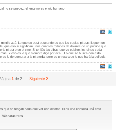
ual no se puede... el lente no es el ojo humano
 mintiío acá. Lo que se está buscando es que las copias piratas lleguen un
e, que eso si significan unos cuantos millones de dólares de un público que
rla pirata o en el cine. Si te fijás las cifras que yo publico, los cines cada
más. Y eso es lo que siempre digo por acá... Lo que se busca con esto,
es lo de demorar a la piratería, pero es un extra de lo que hará la película
Página
1
de
2
Siguiente
os que no tengan nada que ver con el tema. Si es una consulta usá este
, 700 caracteres