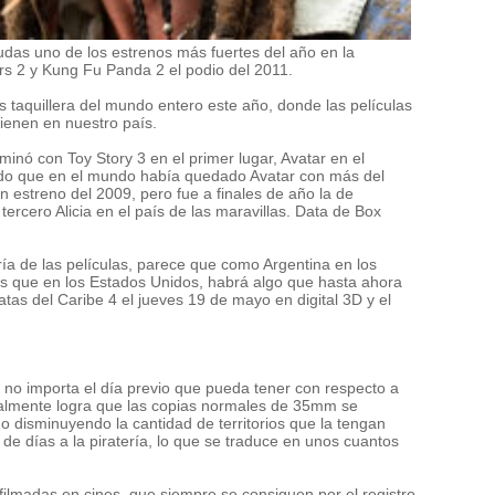
dudas uno de los estrenos más fuertes del año en la
rs 2 y Kung Fu Panda 2 el podio del 2011.
 taquillera del mundo entero este año, donde las películas
ienen en nuestro país.
minó con Toy Story 3 en el primer lugar, Avatar en el
ndo que en el mundo había quedado Avatar con más del
 estreno del 2009, pero fue a finales de año la de
rcero Alicia en el país de las maravillas. Data de Box
ría de las películas, parece que como Argentina en los
es que en los Estados Unidos, habrá algo que hasta ahora
tas del Caribe 4 el jueves 19 de mayo en digital 3D y el
s no importa el día previo que pueda tener con respecto a
inalmente logra que las copias normales de 35mm se
o disminuyendo la cantidad de territorios que la tengan
 de días a la piratería, lo que se traduce en unos cuantos
filmadas en cines, que siempre se consiguen por el registro