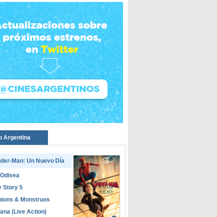
p Argentina
ider-Man: Un Nuevo Día
 Odisea
 Story 5
nions & Monstruos
ana (Live Action)