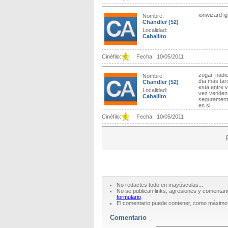
ionwizard ig
Nombre:
Chandler
(52)
Localidad:
Caballito
Cinéfilo:
Fecha:
10/05/2011
zogar, nadie
Nombre:
día más tard
Chandler
(52)
está entre ve
Localidad:
vez venden 
Caballito
seguramente 
en si
Cinéfilo:
Fecha:
10/05/2011
No redactes todo en mayúsculas...
No se publican links, agresiones y comentari
formulario
.
El comentario puede contener, como máximo
Comentario