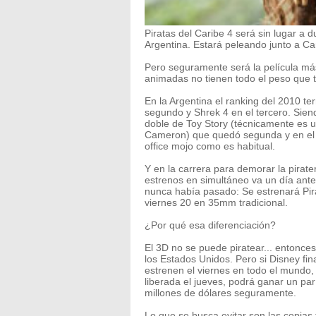
Piratas del Caribe 4 será sin lugar a 
Argentina. Estará peleando junto a Ca
Pero seguramente será la película más
animadas no tienen todo el peso que t
En la Argentina el ranking del 2010 ter
segundo y Shrek 4 en el tercero. Sie
doble de Toy Story (técnicamente es un
Cameron) que quedó segunda y en el te
office mojo como es habitual.
Y en la carrera para demorar la pirate
estrenos en simultáneo va un día ant
nunca había pasado: Se estrenará Pira
viernes 20 en 35mm tradicional.
¿Por qué esa diferenciación?
El 3D no se puede piratear... entonce
los Estados Unidos. Pero si Disney f
estrenen el viernes en todo el mundo, 
liberada el jueves, podrá ganar un par
millones de dólares seguramente.
Lo que se busca evitar son las copias 