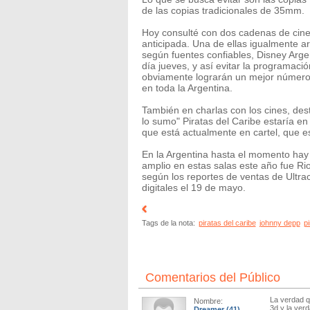
de las copias tradicionales de 35mm.
Hoy consulté con dos cadenas de cine
anticipada. Una de ellas igualmente a
según fuentes confiables, Disney Arge
día jueves, y así evitar la programaci
obviamente lograrán un mejor número 
en toda la Argentina.
También en charlas con los cines, dest
lo sumo" Piratas del Caribe estaría en 
que está actualmente en cartel, que e
En la Argentina hasta el momento hay 
amplio en estas salas este año fue Ri
según los reportes de ventas de Ultra
digitales el 19 de mayo.
Tags de la nota:
piratas del caribe
johnny depp
pi
Comentarios del Público
La verdad q
Nombre:
3d y la verd
Dreamer
(41)