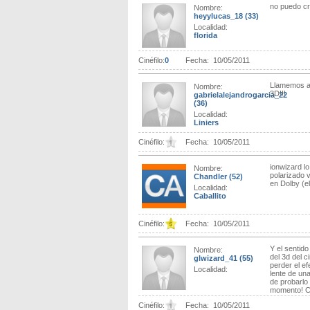
no puedo cre
Nombre:
heyylucas_18
(33)
Localidad:
florida
Cinéfilo:
0
Fecha:
10/05/2011
Llamemos a 
Nombre:
3D!!!
gabrielalejandrogarcia_22
(36)
Localidad:
Liniers
Cinéfilo:
Fecha:
10/05/2011
ionwizard l
Nombre:
polarizado 
Chandler
(52)
en Dolby (el
Localidad:
Caballito
Cinéfilo:
Fecha:
10/05/2011
Y el sentido
Nombre:
del 3d del 
glwizard_41
(55)
perder el ef
Localidad:
lente de un
de probarlo
momento! Cua
Cinéfilo:
Fecha:
10/05/2011