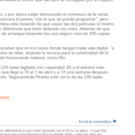
s, y por ahora están demorando el comienzo de la venta
rrancará el jueves "con lo que se pueda programar", pero
ntina está tratando de que vayan las dos películas el mismo
ón diferencial que tanto detestan los cines. Además de que
de arranque teniendo las casi seguro más de 200 copias
acaban que en los casos donde tengan triple sala digital, "a
dos de ellas, dejando la tercera para la continuidad de lo
stá funcionando todavía, como Rio.
129 salas digitales con capacidad 3D y el estreno más
o que llegó a 70 el 7 de abril y a 72 una semana después,
cine. Seguramente Piratas esté cerca de las 100 salas
rateria
Enviá tu comentario
ue ultimamente lo que estan haciendo con el 3D es un afano...vi ayer thor
ad que casi ni sea aprecia el 3d y la verdad, hoyts, cada vez peor, los