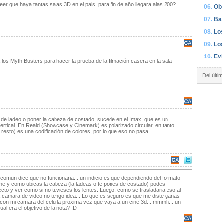
er que haya tantas salas 3D en el pais. para fin de año llegara alas 200?
Ob
Ba
Lo
Lo
Ev
los Myth Busters para hacer la prueba de la filmación casera en la sala
Del últi
o de ladeo o poner la cabeza de costado, sucede en el Imax, que es un
vertical. En Reald (Showcase y Cinemark) es polarizado circular, en tanto
 resto) es una codificación de colores, por lo que eso no pasa
 comun dice que no funcionaria... un indicio es que dependiendo del formato
cine y como ubicas la cabeza (la ladeas o te pones de costado) podes
ecto y ver como si no tuvieses los lentes. Luego, como se trasladaria eso al
a camara de video no tengo idea... Lo que es seguro es que me diste ganas
 con mi camara del celu la proxima vez que vaya a un cine 3d... mmmh... un
l era el objetivo de la nota? :D