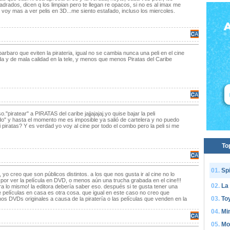
adrados, dicen q los limpian pero te llegan re opacos, si no es al imax me
voy mas a ver pelis en 3D...me siento estafado, incluso los miercoles.
rbaro que eviten la pirateria, igual no se cambia nunca una peli en el cine
da y de mala calidad en la tele, y menos que menos Piratas del Caribe
."piratear" a PIRATAS del caribe jajjajajaj.yo quise bajar la peli
o" y hasta el momento me es imposible ya salió de cartelera y no puedo
i piratas? Y es verdad yo voy al cine por todo el combo pero la peli si me
To
Sp
yo creo que son públicos distintos. a los que nos gusta ir al cine no lo
or ver la película en DVD, o menos aún una trucha grabada en el cine!!!
La
a lo mismo! la editora debería saber eso. después si te gusta tener una
e películas en casa es otra cosa. que igual en este caso no creo que
Toy
s DVDs originales a causa de la piratería o las películas que venden en la
Mi
Mo