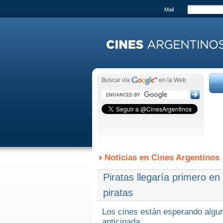
Mail
Buscar vía
en la Web
Noticias en Cines Argentinos
Piratas llegaría primero e
piratas
Los cines están esperando algun
anticipada