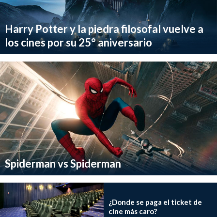
Harry Potter y la piedra filosofal vuelve a
los cines por su 25° aniversario
Spiderman vs Spiderman
¿Donde se paga el ticket de
cine más caro?