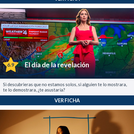
El día de la revelación
6.9
Si descubrieras que no estamos solos, si alguien te lo mostrara,
te lo demostrara, ¿te asustaría?
VER FICHA