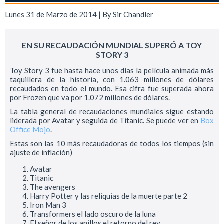
Lunes 31 de Marzo de 2014 | By
Sir Chandler
EN SU RECAUDACIÓN MUNDIAL SUPERÓ A TOY
STORY 3
Toy Story 3 fue hasta hace unos días la película animada más
taquillera de la historia, con 1.063 millones de dólares
recaudados en todo el mundo. Esa cifra fue superada ahora
por Frozen que va por 1.072 millones de dólares.
La tabla general de recaudaciones mundiales sigue estando
liderada por Avatar y seguida de Titanic. Se puede ver en
Box
Office Mojo
.
Estas son las 10 más recaudadoras de todos los tiempos (sin
ajuste de inflación)
Avatar
Titanic
The avengers
Harry Potter y las reliquias de la muerte parte 2
Iron Man 3
Transformers el lado oscuro de la luna
El señor de los anillos el retorno del rey