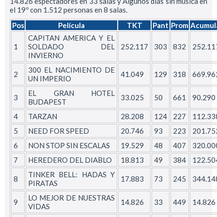
14.826 espectadores en 33 salas y Algunos días sin música en
el 19º con 1.512 personas en 8 salas.
Pos
Película
TKT
Pant
Prom
Acumul
CAPITAN AMERICA Y EL
1
SOLDADO DEL
252.117
303
832
252.11
INVIERNO
300 EL NACIMIENTO DE
2
41.049
129
318
669.96
UN IMPERIO
EL GRAN HOTEL
3
33.025
50
661
90.290
BUDAPEST
4
TARZAN
28.208
124
227
112.33
5
NEED FOR SPEED
20.746
93
223
201.75
6
NON STOP SIN ESCALAS
19.529
48
407
320.00
7
HEREDERO DEL DIABLO
18.813
49
384
122.50
TINKER BELL: HADAS Y
8
17.883
73
245
344.14
PIRATAS
LO MEJOR DE NUESTRAS
9
14.826
33
449
14.826
VIDAS