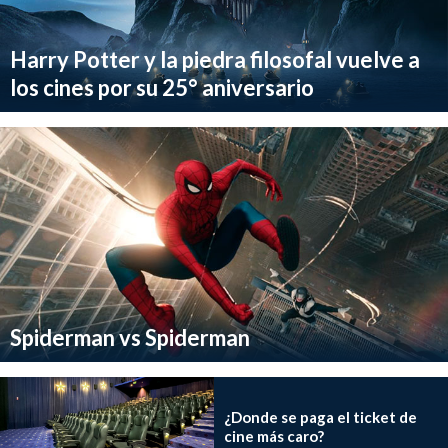
Harry Potter y la piedra filosofal vuelve a
los cines por su 25° aniversario
Spiderman vs Spiderman
¿Donde se paga el ticket de
cine más caro?