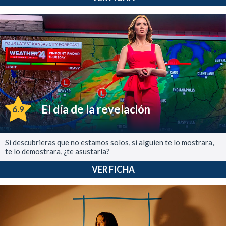
El día de la revelación
6.9
Si descubrieras que no estamos solos, si alguien te lo mostrara,
te lo demostrara, ¿te asustaría?
VER FICHA