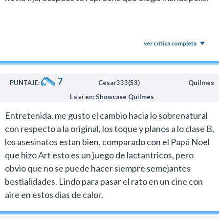
interpretación junto a Ruby Modine, quien fue parte de
la comedia de terror
Happy Death Day.
Aunque no sobresalga entre los mejores estrenos de
ver crítica completa
terror del año, al menos hace el esfuerzo de proponer
algo diferente dentro de esta franquicia.
7
PUNTAJE:
Cesar333(53)
Quilmes
La ví en: Showcase Quilmes
Entretenida, me gusto el cambio hacia lo sobrenatural
con respecto a la original, los toque y planos a lo clase B,
los asesinatos estan bien, comparado con el Papá Noel
que hizo Art esto es un juego de lactantricos, pero
obvio que no se puede hacer siempre semejantes
bestialidades. Lindo para pasar el rato en un cine con
aire en estos dias de calor.