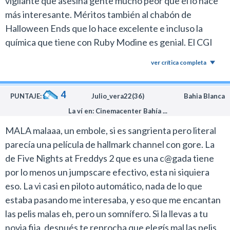
vigilante que asesina gente mucho peor que él lo hace
víctimas inocentes, sino individuos oscuros que no
más interesante. Méritos también al chabón de
están más sanos que el asesino.
Halloween Ends que lo hace excelente e incluso la
La obra del director Nelson desarrolla esta premisa con
química que tiene con Ruby Modine es genial. El CGI
una impronta narrativa retro, beneficiada por el uso de
del final es muy trucho y no necesariamente se trate de
ver crítica completa
efectos prácticos y una sólida banda sonora de
un peliculón ni mucho menos, pero la pasé mucho mejor
Blitz//Berlin.
que varios productos de terror de éste 2025.
4
PUNTAJE:
Julio_vera22(36)
Bahia Blanca
Una dupla de compositores que viene creciendo en
Hollywood en los últimos años; este año también
La ví en: Cinemacenter Bahía ...
hicieron la música de la remake de Deathstalker,
MALA malaaa, un embole, si es sangrienta pero literal
parecía una película de hallmark channel con gore. La
Nelson demuestra un buen dominio del slasher y
de Five Nights at Freddys 2 que es una c@gada tiene
ofrece un film muy efectivo dentro de su género,
por lo menos un jumpscare efectivo, esta ni siquiera
siempre que estés dispuesto a aceptar los elementos
eso. La vi casi en piloto automático, nada de lo que
fantásticos.
estaba pasando me interesaba, y eso que me encantan
El rol protagónico quedó a cargo de Roham Campbell
las pelis malas eh, pero un somnífero. Si la llevas a tu
(The Hardy Boys), quien ofrece una buena
novia fija, después te reprocha que elegís mal las pelis.