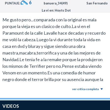
6
PUNTAJE:
banuera_34(49)
San Fernando
La ví en: Hoyts Dot
Me gusto pero...comparada con la original es mala
porque la vieja es un clasico de culto.La vi en el
Paramount de la calle Lavalle hace decadas y recuerdo
me voló la cabeza.Luego la vi durante toda la vida en
casa en dvd y bluray y sigue siendo una obra
maestra,macabra,terrorifica y una de las mejores de
Navidad.Le tenia fe a la remake porque la produjeron
los mismos de Terrifier pero no.Pense estaba viendo
Venom en un momento.Es una comedia de humor
negro donde el terror brilla por su ausencia aunque la
disfrazen con una buena musica de fondo.Las escenas
ver crítica completa
memorables de la original aca no estan como la masacre
en la jugueteria por ej.El actor esta muy bien pero la peli
es otra cosa.Un 6.
VIDEOS