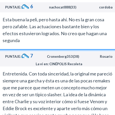
Brian Yuzna (
Re-Animator
) en la cuarta parte, que se
6
PUNTAJE:
nachocat888(33)
cordoba
alejó de la premisa tradicional para centrarse en un
culto de brujas.
Esta buena la peli, pero hasta ahí. No es la gran cosa
pero zafable. Las actuaciones bastante bien y los
En esta versión, Billy no se convierte en asesino por el
efectos estuvieron logrados. No creo que hagan una
abuso de sus tutores sino al ser poseído por el espíritu
segunda
de un psicópata.
La curiosidad del caso es que el protagonista mantiene
7
diálogos con el ente de un modo similar al vínculo entre
PUNTAJE:
Cronenberg353(38)
Rosario
Eddie Brock y Venom en los cómics de Marvel.
La ví en: CINÉPOLIS Recoleta
Chapman se instala en un pueblo perdido de los
Entretenida. Con toda sinceridad, la original me pareció
Estados Unidos, habitado por vecinos turbios, y en este
siempre una garcha y ésta es una de las pocas remakes
contexto el sanguinario Papá Noel termina por
que me parece que meten un concepto mucho mejor
convertirse en una especie de
justiciero
, al eliminar
en vez de ser un típico slasher. La idea de la dinámica
elementos deplorables de la sociedad.
entre Charlie y su voz interior cómo si fuese Venom y
Eddie Brock es excelente y aparte verlo más cómo un
Esta es la única película de la saga donde no mueren