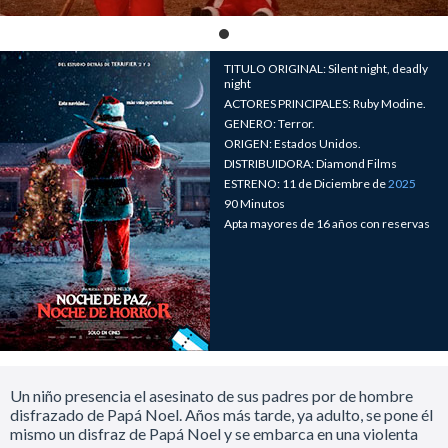
TITULO ORIGINAL: Silent night, deadly
night
ACTORES PRINCIPALES: Ruby Modine.
GENERO: Terror.
ORIGEN: Estados Unidos.
DISTRIBUIDORA: Diamond Films
ESTRENO: 11 de Diciembre de
2025
90 Minutos
Apta mayores de 16 años con reservas
Un niño presencia el asesinato de sus padres por de hombre
disfrazado de Papá Noel. Años más tarde, ya adulto, se pone él
mismo un disfraz de Papá Noel y se embarca en una violenta